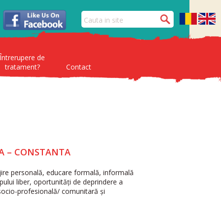
Întrerupere de
tratament?
Contact
IDA – CONSTANTA
ijire personală, educare formală, informală
ului liber, oportunități de deprindere a
 socio-profesională/ comunitară și