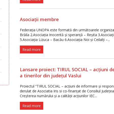
Asociații membre
Federația UNOPA este formată din următoarele organizați
Brăila 2.Asociaţia Inocentă şi speranţă – Reşita 3.Asociaţia 
5.Asociaţia Lizuca – Bacău 6.Asociaţia Noi şi Ceilalţi –...
Read more
Lansare proiect: TIRUL SOCIAL – acțiuni d
a tinerilor din județul Vaslui
Proiectul “TIRUL SOCIAL – acțiuni de informare și responsab
derulat de Asociatia Iris si co-finanțat de Consiliul Județea
Creşterea numărului şi a calităţii acțiunilor IEC...
Read more