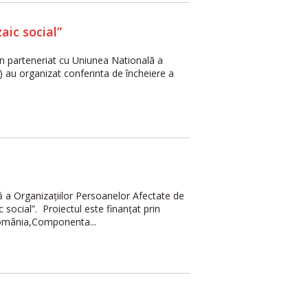
aic social”
, în parteneriat cu Uniunea Nationalã a
 au organizat conferinta de încheiere a
ă a Organizaţiilor Persoanelor Afectate de
ocial”. Proiectul este finanţat prin
România,Componenta...