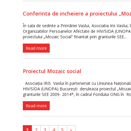
Conferinta de incheiere a proiectului „Moz
În sala de sedinte a Primãriei Vaslui, Asociatia Iris Vaslui
Organizatiilor Persoanelor Afectate de HIV/SIDA (UNOPA)
proiectului „Mozaic Social” finantat prin granturile SEE...
Read more
Proiectul Mozaic social
Asociaţia IRIS Vaslui în parteneriat cu Uniunea Naţional
HIV/SIDA (UNOPA) Bucureşti deruleaza proiectul „Mozaic s
granturile SEE 2009- 2014*, în cadrul Fondului ONG în 
Read more
1
2
3
4
5
»