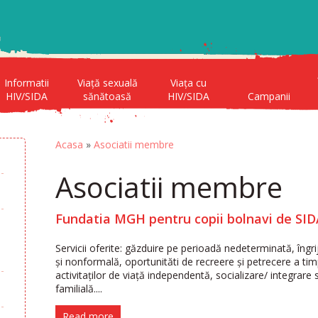
Informatii
Viață sexuală
Viața cu
HIV/SIDA
sănătoasă
HIV/SIDA
Campanii
Acasa
»
Asociatii membre
Asociatii membre
Fundatia MGH pentru copii bolnavi de S
Servicii oferite: găzduire pe perioadă nedeterminată, îngr
și nonformală, oportunităti de recreere și petrecere a timp
activitaților de viață independentă, socializare/ integrare
familială....
Read more