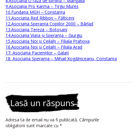
8.Asociaţia O rază de lumină – Mangalia
9.Asociaţia Pro Karma – Tirgu-Mures
10.Fundaţia MGH – Constanţa
11.Asociaţia Red Ribbon – Fălticeni
12.Asociaţia Speranţa Copiilor 2000 – Bârlad
13.Asociaţia Tereza – Botoşani
14.Asociaţia Viaţa şi Speranţa – Giurgiu
15.Asociaţia Noi şi Ceilalţi – Filiala Prahova
16.Asociaţia Noi şi Ceilalţi – Filiala Arad
17. Asociația Pacienților – Galați
18. Asociația Speranța – Mihail Kogălniceanu, Constanța
Lasă un răspuns
Adresa ta de email nu va fi publicată.
Câmpurile
obligatorii sunt marcate cu
*