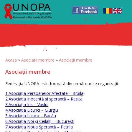
Acasa
»
Asociatii membre
»
Asociații membre
Asociații membre
Federația UNOPA este formată din următoarele organizații:
1.Asociaţia Persoanelor Afectate – Brăila
2.Asociaţia Inocentă şi speranţă – Reşita
3.Asociaţia Iris – Vaslui
4.Asociaţia Licurici – Giurgiu
5.Asociaţia Lizuca – Bacău
6.Asociaţia Noi şi Ceilalţi – Bucureşti
7.Asociaţia Noua Speranţă – Petrila